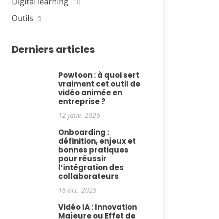
Digital learning
10
Outils
5
Derniers articles
Powtoon : à quoi sert
vraiment cet outil de
vidéo animée en
entreprise ?
12 janv. 2026
Onboarding :
définition, enjeux et
bonnes pratiques
pour réussir
l’intégration des
collaborateurs
16 oct. 2025
Vidéo IA : Innovation
Majeure ou Effet de